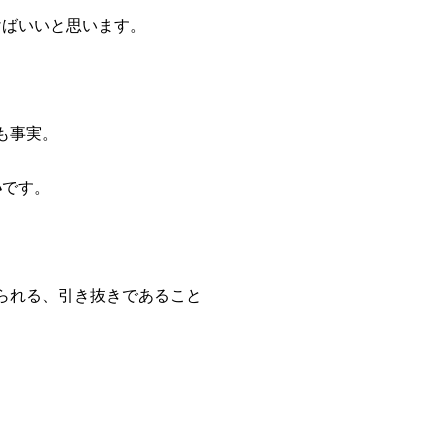
けばいいと思います。
も事実。
い
です。
られる、引き抜きであること